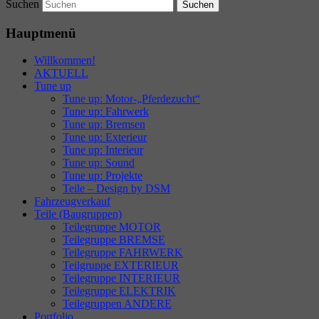
Suchen
Hauptmenü
Willkommen!
AKTUELL
Tune up
Tune up: Motor-„Pferdezucht“
Tune up: Fahrwerk
Tune up: Bremsen
Tune up: Exterieur
Tune up: Interieur
Tune up: Sound
Tune up: Projekte
Teile – Design by DSM
Fahrzeugverkauf
Teile (Baugruppen)
Teilegruppe MOTOR
Teilegruppe BREMSE
Teilegruppe FAHRWERK
Teilgruppe EXTERIEUR
Teilegruppe INTERIEUR
Teilegruppe ELEKTRIK
Teilegruppen ANDERE
Portfolio