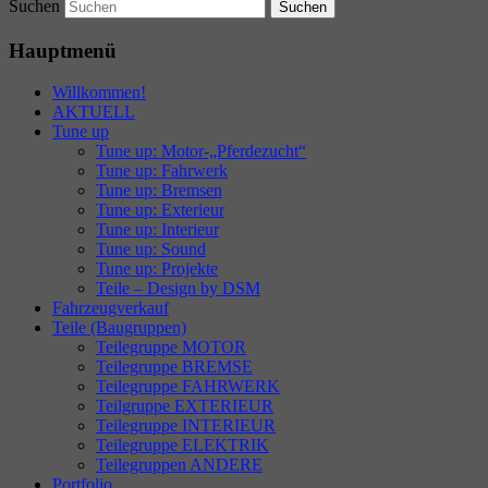
Suchen
Hauptmenü
Willkommen!
AKTUELL
Tune up
Tune up: Motor-„Pferdezucht“
Tune up: Fahrwerk
Tune up: Bremsen
Tune up: Exterieur
Tune up: Interieur
Tune up: Sound
Tune up: Projekte
Teile – Design by DSM
Fahrzeugverkauf
Teile (Baugruppen)
Teilegruppe MOTOR
Teilegruppe BREMSE
Teilegruppe FAHRWERK
Teilgruppe EXTERIEUR
Teilegruppe INTERIEUR
Teilegruppe ELEKTRIK
Teilegruppen ANDERE
Portfolio