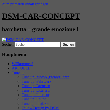
Zum primären Inhalt springen
DSM-CAR-CONCEPT
barchetta – grande emozione !
Suchen
Hauptmenü
Willkommen!
AKTUELL
Tune up
Tune up: Motor-„Pferdezucht“
Tune up: Fahrwerk
Tune up: Bremsen
Tune up: Exterieur
Tune up: Interieur
Tune up: Sound
Tune up: Projekte
Teile – Design by DSM