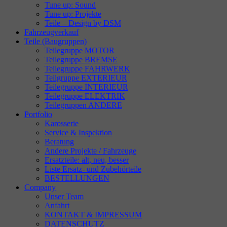
Tune up: Sound
Tune up: Projekte
Teile – Design by DSM
Fahrzeugverkauf
Teile (Baugruppen)
Teilegruppe MOTOR
Teilegruppe BREMSE
Teilegruppe FAHRWERK
Teilgruppe EXTERIEUR
Teilegruppe INTERIEUR
Teilegruppe ELEKTRIK
Teilegruppen ANDERE
Portfolio
Karosserie
Service & Inspektion
Beratung
Andere Projekte / Fahrzeuge
Ersatzteile: alt, neu, besser
Liste Ersatz- und Zubehörteile
BESTELLUNGEN
Company
Unser Team
Anfahrt
KONTAKT & IMPRESSUM
DATENSCHUTZ