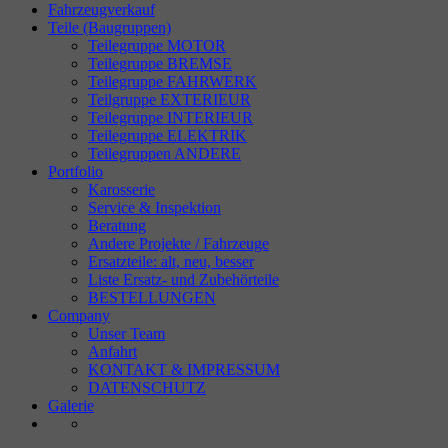
Fahrzeugverkauf
Teile (Baugruppen)
Teilegruppe MOTOR
Teilegruppe BREMSE
Teilegruppe FAHRWERK
Teilgruppe EXTERIEUR
Teilegruppe INTERIEUR
Teilegruppe ELEKTRIK
Teilegruppen ANDERE
Portfolio
Karosserie
Service & Inspektion
Beratung
Andere Projekte / Fahrzeuge
Ersatzteile: alt, neu, besser
Liste Ersatz- und Zubehörteile
BESTELLUNGEN
Company
Unser Team
Anfahrt
KONTAKT & IMPRESSUM
DATENSCHUTZ
Galerie