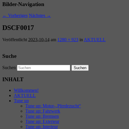
Bilder-Navigation
← Vorheriges
Nächstes →
DSCF0017
Veröffentlicht
2023-10-14
am
1280 × 923
in
AKTUELL
Suche
Suchen
INHALT
Willkommen!
AKTUELL
Tune up
Tune up: Motor-„Pferdezucht“
Tune up: Fahrwerk
Tune up: Bremsen
Tune up: Exterieur
Tune up: Interieur