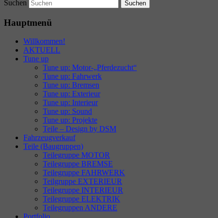
Suchen
Hauptmenü
Willkommen!
AKTUELL
Tune up
Tune up: Motor-„Pferdezucht“
Tune up: Fahrwerk
Tune up: Bremsen
Tune up: Exterieur
Tune up: Interieur
Tune up: Sound
Tune up: Projekte
Teile – Design by DSM
Fahrzeugverkauf
Teile (Baugruppen)
Teilegruppe MOTOR
Teilegruppe BREMSE
Teilegruppe FAHRWERK
Teilgruppe EXTERIEUR
Teilegruppe INTERIEUR
Teilegruppe ELEKTRIK
Teilegruppen ANDERE
Portfolio